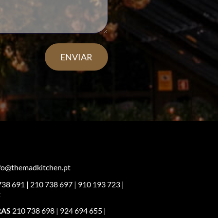
nfo@themadkitchen.pt
38 691 | 210 738 697 | 910 193 723 |
t
AS
210 738 698 | 924 694 655 |