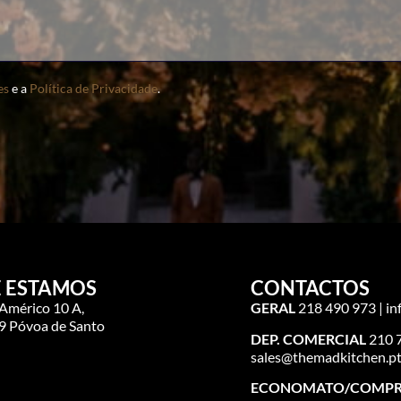
es
e a
Política de Privacidade
.
 ESTAMOS
CONTACTOS
 Américo 10 A,
GERAL
218 490 973 | i
 Póvoa de Santo
DEP. COMERCIAL
210 7
sales@themadkitchen.p
ECONOMATO/COMPR