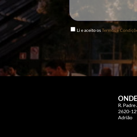
Li e aceito os
Termos e Condiçõ
ONDE
R. Padre
2620-129
Adrião