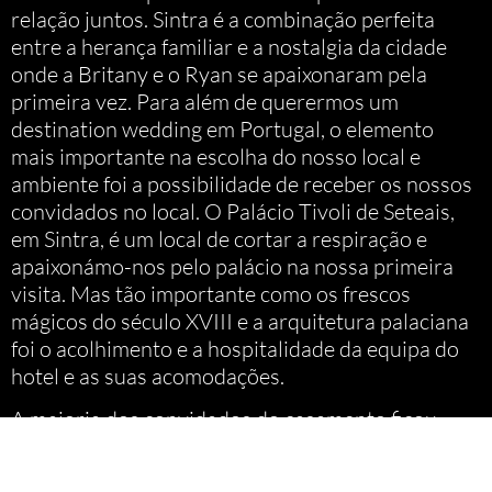
relação juntos. Sintra é a combinação perfeita
entre a herança familiar e a nostalgia da cidade
onde a Britany e o Ryan se apaixonaram pela
primeira vez. Para além de querermos um
destination wedding em Portugal, o elemento
mais importante na escolha do nosso local e
ambiente foi a possibilidade de receber os nossos
convidados no local. O Palácio Tivoli de Seteais,
em Sintra, é um local de cortar a respiração e
apaixonámo-nos pelo palácio na nossa primeira
visita. Mas tão importante como os frescos
mágicos do século XVIII e a arquitetura palaciana
foi o acolhimento e a hospitalidade da equipa do
hotel e as suas acomodações.
A maioria dos convidados do casamento ficou
alojada no Palácio de Seteais, enquanto os
restantes convidados ficaram alojados a dois