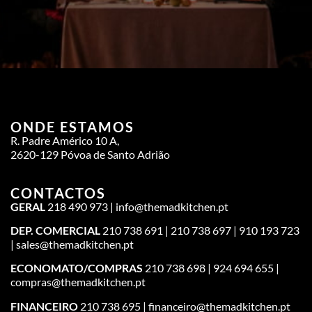
ONDE ESTAMOS
R. Padre Américo 10 A,
2620-129 Póvoa de Santo Adrião
CONTACTOS
GERAL
218 490 973 | info@themadkitchen.pt
DEP. COMERCIAL
210 738 691 | 210 738 697 | 910 193 723
| sales@themadkitchen.pt
ECONOMATO/COMPRAS
210 738 698 | 924 694 655 |
compras@themadkitchen.pt
FINANCEIRO
210 738 695 | financeiro@themadkitchen.pt